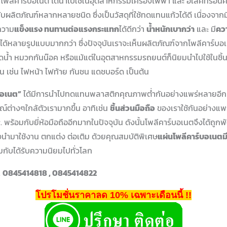
้น โพลีคาร์บอเนต ได้นำไปใช้ในอุตสาหกรรมเครื่องไฟฟ้า และ อิเลคทรอน
ับผลิตภัณฑ์หลากหลายชนิด ซึ่งเป็นวัสดุที่ใช้ทดแทนแก้วได้ดี เนื่องจาก
ีความ
แข็งแรง ทนทานต่อแรงกระแทก
ได้ดีกว่า
น้ำหนักเบากว่า
และ มี
ควา
ปได้หลายรูปแบบมากกว่า ซึ่งปัจจุบันเราจะเห็นผลิตภัณฑ์จากโพลีคาร์บอ
ขวดน้ำ หมวกกันน๊อค หรือแม้แต่ในอุตสาหกรรมรถยนต์ก็นิยมนำไปใช้ในชิ้นส
 เช่น ไฟหน้า ไฟท้าย กันชน แดชบอร์ด เป็นต้น
์บอเนต”
ได้มีการนำไปทดแทนพลาสติกคุณภาพต่ำกันอย่างแพร่หลายอีกท
์ต่างๆใกล้ตัวเรามากขึ้น อาทิเช่น
ชิ้นส่วนมือถือ
ของเราใช้กันอย่างแพ
พร้อมกับยี่ห้อมือถืออีกมากในปัจจุบัน ดังนั้นโพลีคาร์บอเนตจึงได้ถูก
่งนำมาใช้งาน ตกแต่ง ต่อเติม ด้วยคุณสมบัติพิเศษ
แผ่นโพลีคาร์บอเนตม
กับได้รับความนิยมไปทั่วโลก
.
0845414818 , 0845414822
โปรโมชั่นราคาลด 10% เฉพาะเดือนนี้ !!