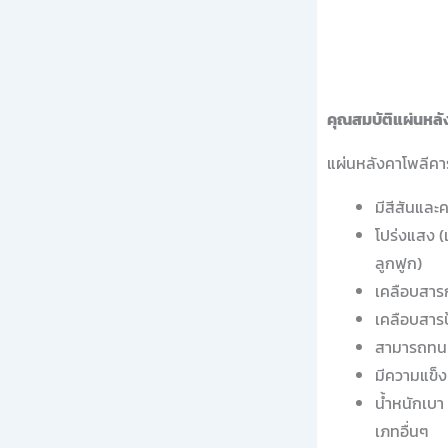
คุณสมบัติแผ่นหลั
แผ่นหลังคาโพลีคาร
มีสีสันแล
โปร่งแสง (
ลูกฟูก)
เคลือบสารก
เคลือบสาร
สามารถทนค
มีความแข็ง
น้ำหนักเบา
เภทอื่นๆ