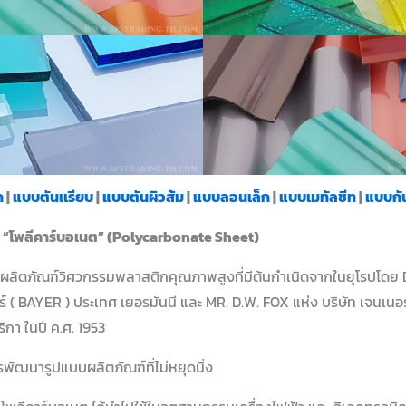
ก
|
แบบตันเเรียบ
|
แบบตันผิวส้ม
|
แบบลอนเล็ก
|
แบบเมทัลชีท
|
แบบกั
า “โพลีคาร์บอเนต” (Polycarbonate Sheet)
ผลิตภัณฑ์วิศวกรรมพลาสติกคุณภาพสูงที่มีต้นกำเนิดจากในยุโรปโดย
อร์ ( BAYER ) ประเทศ เยอรมันนี และ MR. D.W. FOX แห่ง บริษัท เจนเนอร
ิกา ในปี ค.ศ. 1953
พัฒนารูปแบบผลิตภัณฑ์ที่ไม่หยุดนิ่ง