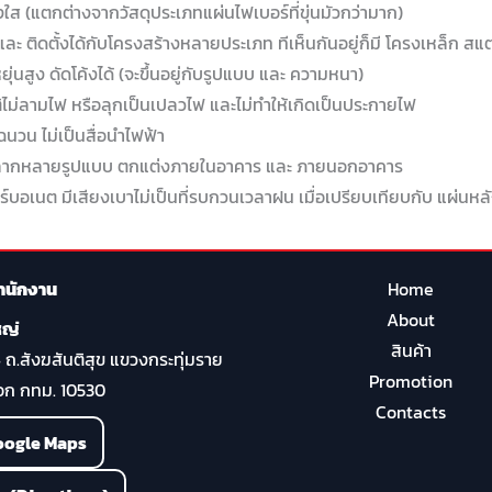
งใส (แตกต่างจากวัสดุประเภทแผ่นไฟเบอร์ที่ขุ่นมัวกว่ามาก)
 และ ติดตั้งได้กับโครงสร้างหลายประเภท ทีเห็นกันอยู่ก็มี โครงเหล็ก ส
ุ่นสูง ดัดโค้งได้ (จะขึ้นอยู่กับรูปแบบ และ ความหนา)
ิไม่ลามไฟ หรือลุกเป็นเปลวไฟ และไม่ทำให้เกิดเป็นประกายไฟ
ฉนวน ไม่เป็นสื่อนำไฟฟ้า
หลากหลายรูปแบบ ตกแต่งภายในอาคาร และ ภายนอกอาคาร
ร์บอเนต มีเสียงเบาไม่เป็นที่รบกวนเวลาฝน เมื่อเปรียบเทียบกับ แผ่นหล
ำนักงาน
Home
About
หญ่
สินค้า
4 ถ.สังฆสันติสุข แขวงกระทุ่มราย
Promotion
ก กทม. 10530
Contacts
Google Maps