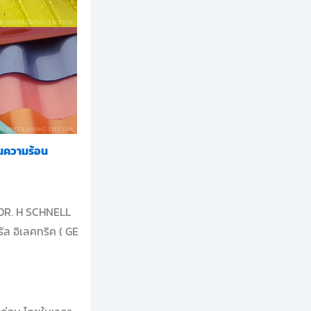
นความร้อน
 DR. H SCHNELL
ัล อิเลคทริค ( GE