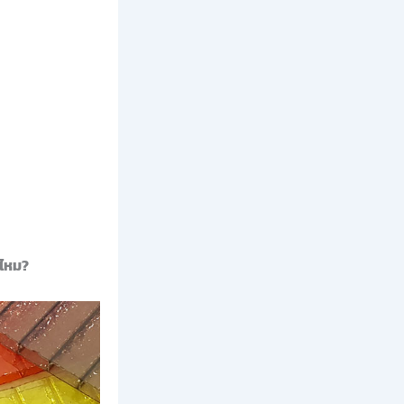
ีไหม?