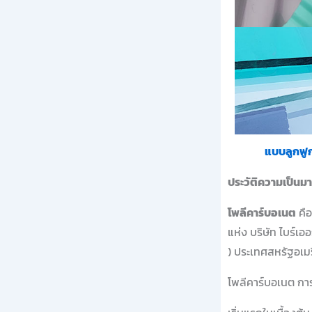
แบบลูกฟู
ประวัติความเป็นม
โพลีคาร์บอเนต
คือ
แห่ง บริษัท ไบร์เอ
) ประเทศสหรัฐอเมร
โพลีคาร์บอเนต การ