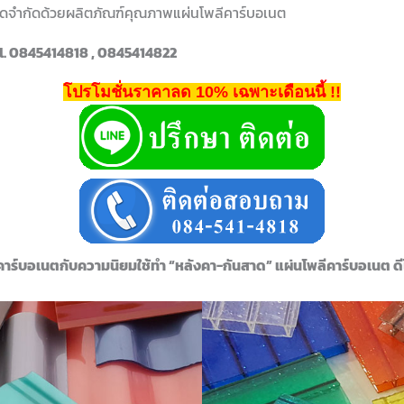
้ขีดจำกัดด้วยผลิตภัณฑ์คุณภาพแผ่นโพลีคาร์บอเนต
l. 0845414818 , 0845414822
โปรโมชั่นราคาลด 10% เฉพาะเดือนนี้ !!
คาร์บอเนตกับความนิยมใช้ทำ “หลังคา-กันสาด” แผ่นโพลีคาร์บอเนต ด